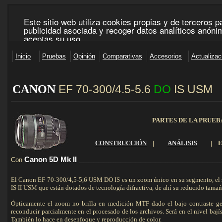
CANON
EF 70-300/4.5-5.6
DO
IS USM
_____________________________________________________________________________________
PARTES DE LA PRUEB
CONSTRUCCIÓN
|
ANÁLISIS
|
Canon 5D
Mk
II
Con
_________________________________________________________
El Canon EF 70-300/4,5-5,6 USM DO IS es un zoom único en su segmento, el 
IS II USM
que están dotados de tecnología difractiva, de ahí su reducido tamań
Ó
pticamente el zoom no brilla en medición MTF dado el bajo contraste ge
reconducir parcialmente en el procesado de los archivos.
Será en el nivel baj
También lo hace en desenfoque y reproducción de color.