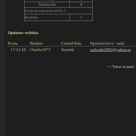
Satisfacción
4
0
5
Escala de valoración de
a
1
Recibidas
Opiniones recibidas
.
.
Fecha
Nombre
Ciudad-País
Opinión breve - mail.
17-12-10
Charlie1973
Tenerife
carlostfe2002@yahoo.es
<<
Volver al menú