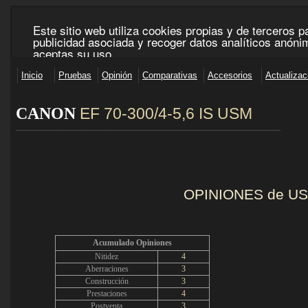
CANON
EF 70-300/4-5,6 IS USM
_____________________________________________________________________________
OPINIONES de U
Acumulado Opiniones
Nitidez
4
Aberraciones
3
Construcción
3
Prestaciones
4
Postventa
3