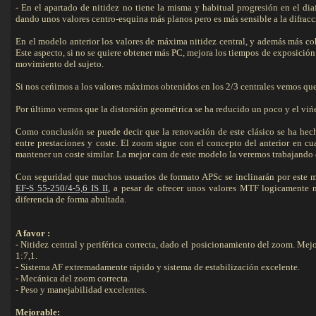
- En el apartado de nitidez no tiene la misma y habitual progresión en el di
dando unos valores centro-esquina más planos pero es más sensible a la difracci
En el modelo anterior los valores de máxima nitidez central, y además más coh
Este aspecto, si no se quiere obtener más PC, mejora los tiempos de exposición 
movimiento del sujeto.
Si nos ceńimos a los valores máximos obtenidos en los 2/3 centrales vemos qu
Por último vemos que la distorsión geométrica se ha reducido un poco y el vi
Como conclusión se puede decir que la renovación de este clásico se ha he
entre prestaciones y coste. El zoom sigue con el concepto del anterior en cua
mantener un coste similar. La mejor cara de este modelo la veremos trabajando 
Con seguridad que muchos usuarios de formato APSc se inclinarán por este 
EF-S 55-250/4-5,6 IS II
, a pesar de ofrecer unos valores MTF logicamente m
diferencia de forma abultada.
A favor :
- Nitidez central y periférica correcta, dado el posicionamiento del zoom. Mejo
1:7,1.
- Sistema AF extremadamente rápido y sistema de estabilización excelente.
- Mecánica del zoom correcta.
- Peso y manejabilidad excelentes.
Mejorable: