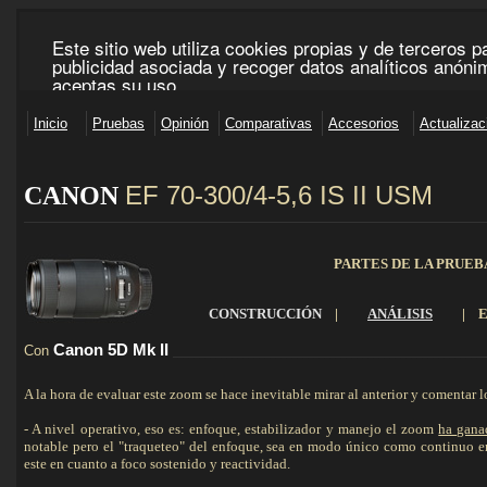
EF 70-300/4-5,6 IS II USM
CANON
_____________________________________________________________________________________
PARTES DE LA PRUEB
CONSTRUCCIÓN
|
ANÁLISIS
|
Canon 5D
Mk
II
Con
_________________________________________________________
A la hora de evaluar este zoom se hace inevitable mirar al anterior y comentar 
- A nivel operativo, eso es: enfoque, estabilizador y manejo el zoom
ha gana
notable pero el "traqueteo" del enfoque, sea en modo único como continuo era
este en cuanto a foco sostenido y reactividad.