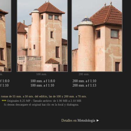
 mm. 100 mm. 200 mm.
f 1:8.0
100 mm. a f 1:8.0
200 mm. a f 1:10
f 1:10
100 mm. a f 1:10
200 mm. a f 1:13
 tomas de 55 mm. a 50 mts. del edifcio, las de 100 y 200 mm. a 70 mts.
***
Originales 8.25 MP - Tamańo archivo: de 1.90 MB a 2.10 MB
i deseas descargarte el original haz clic en la focal y diafragma.
►
talles en
Metodología