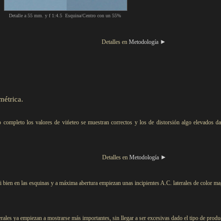
Detalle a 55 mm. y f 1:4.5 Esquina/Centro con un 55%
►
Detalles en
Metodología
métrica.
 completo los valores de vińeteo se muestran correctos y los de distorsión algo elevados d
►
Detalles en
Metodología
si bien en las esquinas y a máxima abertura empiezan unas incipientes A.C. laterales de color m
rales ya empiezan a mostrarse más importantes, sin llegar a ser excesivas dado el tipo de produ