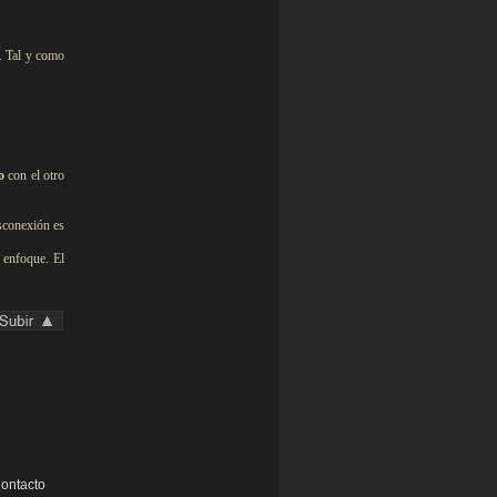
s. Tal y como
o
con el otro
sconexión es
 enfoque. El