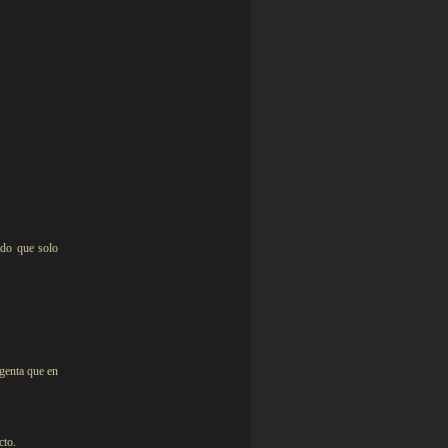
ado que solo
agenta que en
cto.