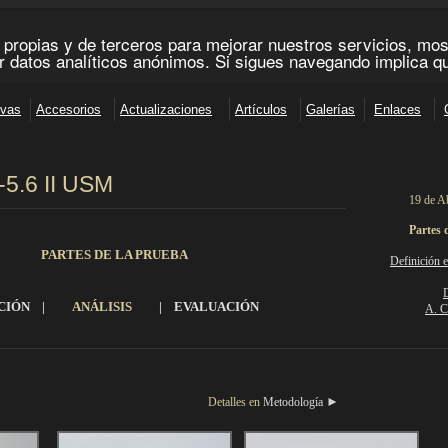
-5.6
II USM
19 de Ab
______________________________________________________________________
Partes 
PARTES DE LA PRUEBA
Definición 
D
CIÓN
|
ANÁLISIS
|
EVALUACIÓN
A. C
__________________________________________________________________________________________
►
etalles en
Metodología