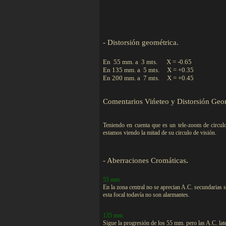
-
Distorsión geométrica.
En 55 mm. a 3 mts. X = -0.65
En 135 mm. a 5 mts. X = +0.35
En 200 mm. a 7 mts. X = +0.45
Comentarios Vińeteo y Distorsión Geo
Teniendo en cuenta que es un tele-zoom de circulo
estamos viendo la mitad de su circulo de visión.
-
Aberraciones Cromáticas
.
55 mm.
En la zona central no se aprecian A.C. secundarias 
esta focal todavía no son alarmantes.
135 mm.
Sigue la progresión de los 55 mm. pero las A.C. late