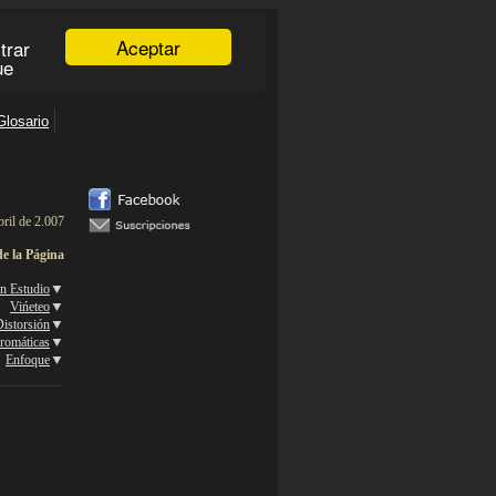
ril de 2.007
de la Página
▼
en Estudio
▼
Vińeteo
▼
istorsión
▼
romáticas
▼
Enfoque
___________