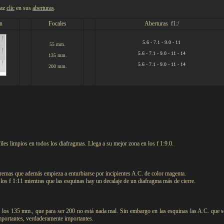
haz
clic
en sus
aberturas
.
n
Focales
Aberturas f1:/
5.6 - 7.1 - 9.0 - 11
55 mm.
5.6 - 7.1 - 9.0 - 11 - 14
135 mm.
5.6 - 7.1 - 9.0 - 11 - 14
200 mm.
les limpios en todos los diafragmas. Llega a su mejor zona en los f 1:9.0.
xtremas que además empieza a enturbiarse por incipientes A.C. de color magenta.
y los f 1:11 mientras que las esquinas hay un decalaje de un diafragma más de cierre.
 a los 135 mm., que para ser 200 no está nada mal. Sin embargo en las esquinas las A.C. que s
portantes, verdaderamente importantes.