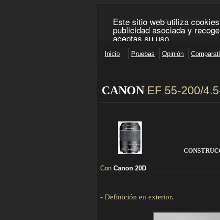
CANON
EF 55-200/4.5
________________________________________________
CONSTRUC
Con
Canon 20D
_____________________________
-
Definición en exterior
.
D