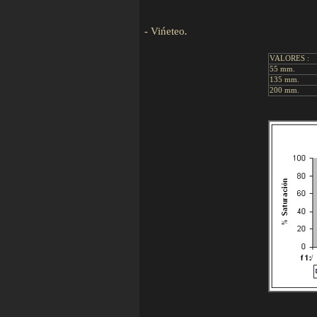
-
Vińeteo
.
VALORES :
55 mm.
135 mm.
200 mm.