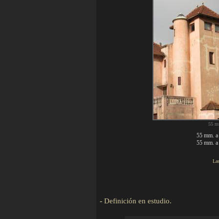
55
55 mm. a 
55 mm. a 
Las
S
-
Definición en estudio
.
De