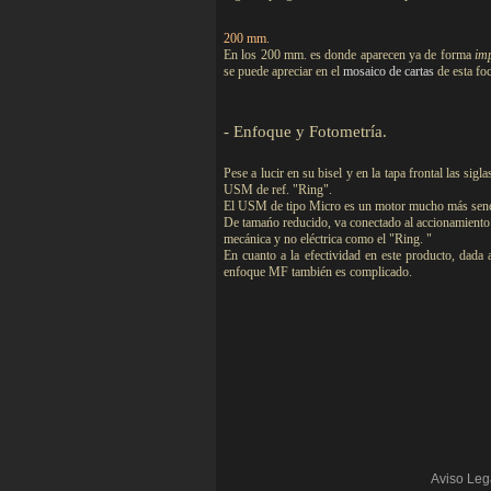
200 mm.
En los 200 mm. es donde aparecen ya de forma
im
se puede apreciar en el
mosaico de cartas
de esta fo
-
Enfoque y Fotometría.
Pese a lucir en su bisel y en la tapa frontal las s
USM de ref. "Ring".
El USM de tipo Micro es un motor mucho más senc
De tamańo reducido, va conectado al accionamiento 
mecánica y no eléctrica como el "Ring. "
En cuanto a la efectividad en este producto, dada
enfoque MF también es complicado.