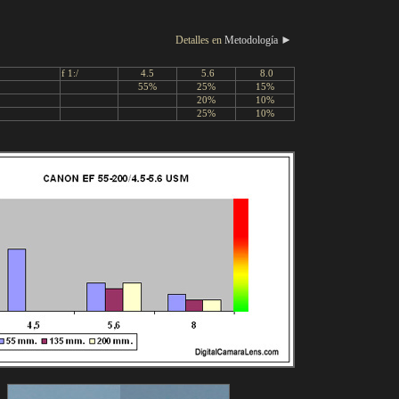
►
Detalles en
Metodología
f 1:/
4.5
5.6
8.0
55%
25%
15%
20%
10%
25%
10%