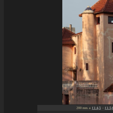
200 mm. a
f 1:4,5
-
f 1:5,