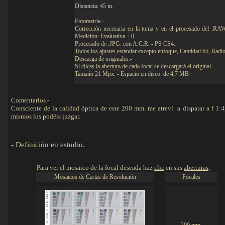
Distancia: 45 m.
Fotometría.-
Corrección necesaria en la toma y en el procesado del .R
Medición: Evaluativa. : 0
Procesado de .JPG: con A.C.R. - PS CS4.
Todos los ajustes estándar excepto enfoque, Cantidad 65, Radio
Descarga de originales.-
Si clicas la
abertura
de cada focal se descargará el original.
Tamańo 21 Mpx. - Espacio en disco: de 4,7 MB
Comentarios.-
Consciente de la calidad óptica de este 200 mm. me atreví a disparar a f 1:4,
mismos los podéis juzgar.
-
Definición en estudio
.
Detalles
Para ver el mosaico de la focal deseada haz
clic
en sus
aberturas
.
Mosaicos de Cartas de Resolución
Focales