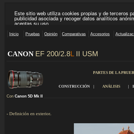
EF 200/2.8
L
II U
SM
CANON
_____________________________________________________________________________________
PARTES DE LA PRUE
CONSTRUCCIÓN
|
ANÁLISIS
|
Con
Canon 5D Mk II
____________________________________________________________
-
Definición en exterior
.
Detalles