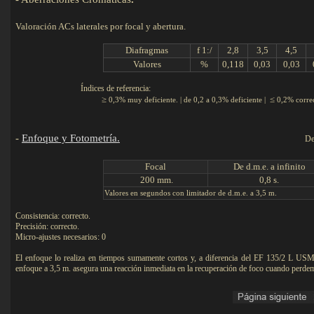
Valoración ACs laterales por focal y abertura.
Diafragmas
f 1:/
2,8
3,5
4,5
Valores
%
0,118
0,03
0,03
Índices de referencia:
≥
≤
0,3% muy deficiente. | de 0,2 a 0,3% deficiente |
0,2% corre
-
Enfoque y Fotometría.
De
F
ocal
De d.m.e. a infinito
200 mm.
0,8 s.
Valores en segundos con limitador de d.m.e. a 3,5 m.
Consistencia: correcto.
Precisión: correcto.
Micro-ajustes necesarios: 0
El enfoque lo realiza en tiempos sumamente cortos y, a diferencia del EF 135/2 L USM,
enfoque a 3,5 m. asegura una reacción inmediata en la recuperación de foco cuando perde