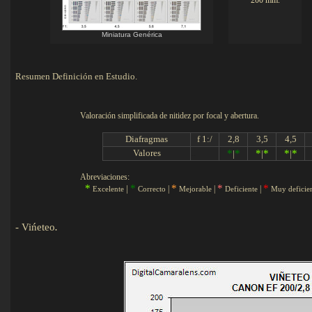
200 mm.
Miniatura Genérica
Resumen Definición en Estudio.
Valoración simplificada
de nitidez por focal y abertura.
Diafragmas
f 1:/
2,8
3,5
4,5
Valores
..
*
*
*
*
*
*
|
|
|
Abreviaciones:
*
*
*
*
*
|
|
|
|
Excelente
Correcto
Mejorable
Deficiente
Muy deficie
-
Vińeteo
.