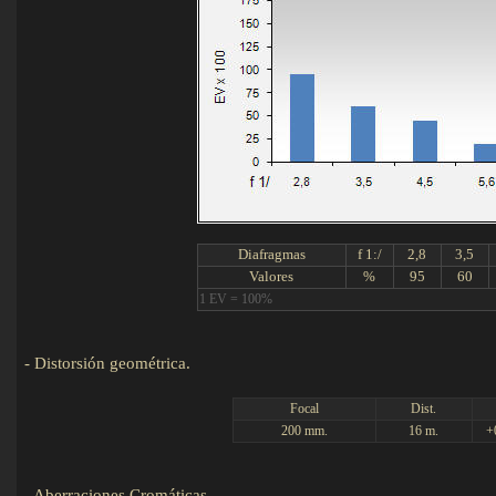
Diafragmas
f 1:/
2,8
3,5
Valores
%
95
60
1 EV = 100%
-
Distorsión geométrica.
Det
Focal
Dist.
200 mm.
16 m.
+
-
Aberraciones Cromáticas
.