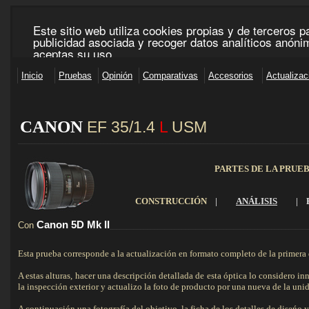
CANON
EF 35/1.4
L
USM
____________________________________________________________________________________
PARTES DE LA PRUE
CONSTRUCCIÓN
|
ANÁLISIS
|
Canon 5D
Mk
II
Con
_________________________________________________________
Esta prueba corresponde a la actualización en formato completo de la primera 
A estas alturas, hacer una descripción detallada de esta óptica lo considero in
la inspección exterior y actualizo la foto de producto por una nueva de la uni
A continuación una fotografía del objetivo, la ficha de los detalles de diseńo y 