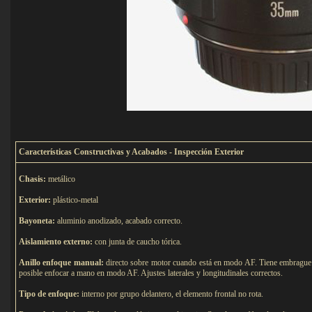
C
aracterísticas Constructivas y Acabados - Inspección Exterior
Chasis:
metálico
Exterior:
plástico-metal
Bayoneta:
aluminio anodizado, acabado correcto.
Aislamiento externo:
con junta de caucho tórica.
Anillo enfoque manual:
directo sobre motor cuando está en modo AF. Tiene embrague co
posible enfocar a mano en modo AF. Ajustes laterales y longitudinales correctos.
Tipo de e
nfoque:
interno por grupo delantero, el elemento frontal no rota.