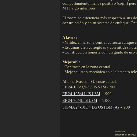
comportamiento menos positivo (cojín) pero e
MTF algo inferiores.
El zoom se diferencia más respecto a sus d
construcción y en su sistema de enfoque. Óp
A favor :
- Nitidez en la zona central correcta aunque 
- Esquinas bien corregidas y con nitidez nota
- Construcción honesta con un grado de uso n
Mejorable:
- Contraste en la zona central.
- Mejor ajuste y mecánica en el elemento tel
Alternativas con SU coste actual:
EF 24-105/3,5-5,6 IS STM - 500 
EF 24-105/4 L IS USM
- 900 
EF 24-70/4L IS USM
- 1.000 
SIGMA 24-105/4 DG OS HSM (A)
- 900 