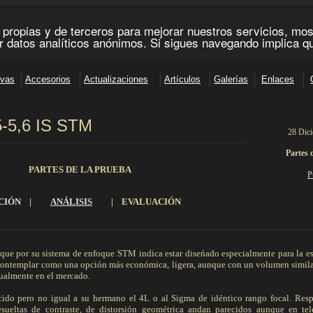
5-5,6 IS STM
28 Dic
_______________________________________________________________________
Partes 
PARTES DE LA PRUEBA
P
CIÓN
|
ANÁLISIS
|
EVALUACIÓN
__________________________________________________________________________________________
ue por su sistema de enfoque STM indica estar diseńado especialmente para la e
contemplar como una opción más económica, ligera, aunque con un volumen similar
tualmente en el mercado.
ido pero no igual a su hermano el 4L o al Sigma de idéntico rango focal. Resp
esueltas de contraste, de distorsión geométrica andan parecidos aunque en tel