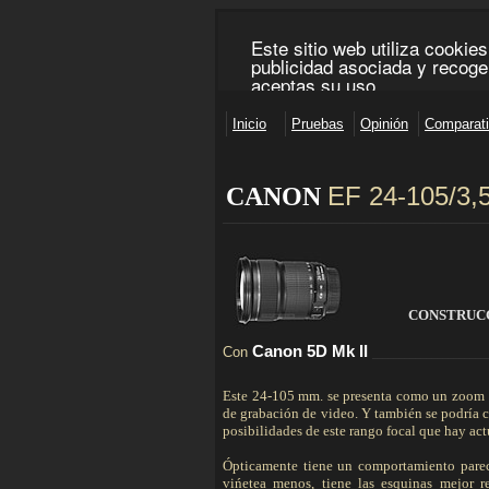
EF 24-105/3,
CANON
________________________________________________
CONSTRUC
Canon 5D
Mk
II
Con
_____________________
Este 24-105 mm. se presenta como un zoom q
de grabación de video. Y también se podría 
posibilidades de este rango focal que hay ac
Ópticamente tiene un comportamiento parec
vińetea menos, tiene las esquinas mejor r