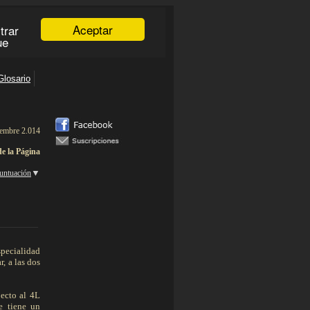
iembre 2.014
de la Página
▼
untuación
___________
specialidad
, a las dos
ecto al 4L
e tiene un