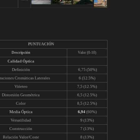
PUNTUACIÓN
Descripción
Valor (0-10)
Calidad Óptica
Definición
6,75 (50%)
raciones Cromáticas Laterales
6 (12.5%)
Vińeteo
7,5 (12.5%)
Distorsión Geométrica
6,5 (12.5%)
Color
8,5 (12.5%)
Media Óptica
6,94
(60%)
Versatilidad
9 (13%)
Construcción
7 (13%)
Relación Valor/Coste
8 (13%)