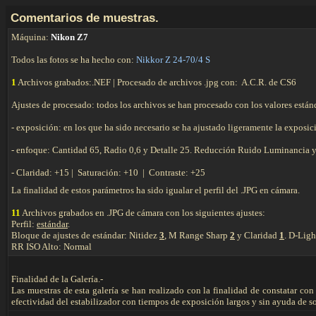
C
omentarios de muestras.
Máquina:
Nikon Z7
Todos las fotos se ha hecho con:
Nikkor Z 24-70/4 S
1
Archivos grabados:.NEF | Procesado de archivos .jpg con: A.C.R. de CS6
Ajustes de procesado: todos los archivos se han procesado con los valores están
- exposición: en los que ha sido necesario se ha ajustado ligeramente la exposi
- enfoque: Cantidad 65, Radio 0,6 y Detalle 25. Reducción Ruido Luminancia 
- Claridad: +15 | Saturación: +10 | Contraste: +25
La finalidad de estos parámetros ha sido igualar el perfil del .JPG en cámara.
11
Archivos grabados en .JPG de cámara con los siguientes ajustes:
Perfil:
estándar
.
Bloque de ajustes de estándar: Nitidez
3
, M Range Sharp
2
y Claridad
1
. D-Ligh
RR ISO Alto: Normal
Finalidad de la Galería.-
Las muestras de esta galería se han realizado con la finalidad de constatar co
efectividad del estabilizador con tiempos de exposición largos y sin ayuda de s