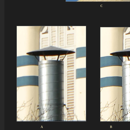
C
A B