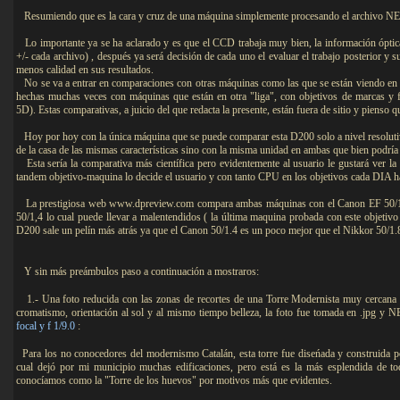
Resumiendo que es la cara y cruz de una máquina simplemente procesando el archivo NEF 
Lo importante ya se ha aclarado y es que el CCD trabaja muy bien, la información óptic
+/- cada archivo) , después ya será decisión de cada uno el evaluar el trabajo posterior y
menos calidad en sus resultados.
No se va a entrar en comparaciones con otras máquinas como las que se están viendo en
hechas muchas veces con máquinas que están en otra "liga", con objetivos de marcas y f
5D). Estas comparativas, a juicio del que redacta la presente, están fuera de sitio y pienso
Hoy por hoy con la única máquina que se puede comparar esta D200 solo a nivel resolut
de la casa de las mismas características sino con la misma unidad en ambas que bien podría 
Esta sería la comparativa más científica pero evidentemente al usuario le gustará ver la p
tandem objetivo-maquina lo decide el usuario y con tanto CPU en los objetivos cada DIA h
La prestigiosa web www.dpreview.com compara ambas máquinas con el Canon EF 50/1,4 
50/1,4 lo cual puede llevar a malentendidos ( la última maquina probada con este objetivo
D200 sale un pelín más atrás ya que el Canon 50/1.4 es un poco mejor que el Nikkor 50/1.8
Y sin más preámbulos paso a continuación a mostraros:
1.- Una foto reducida con las zonas de recortes de una Torre Modernista muy cercana a 
cromatismo, orientación al sol y al mismo tiempo belleza, la foto fue tomada en .jpg y 
focal y f 1/9.0
:
Para los no conocedores del modernismo Catalán, esta torre fue diseńada y construida po
cual dejó por mi municipio muchas edificaciones, pero está es la más esplendida de t
conocíamos como la "Torre de los huevos" por motivos más que evidentes.