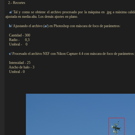
2.- Recortes
a/
Tal y como se obtiene el archivo procesado por la máquina en .jpg a máxima calida
ajustada en media-alta. Los demás ajustes en plano.
b/
Ajustando el archivo (
a/
) en Photoshop con máscara de foco de parámetros:
Cantidad - 300
Radio - 0,3
Umbral - 0
c/
Procesado el archivo NEF con Nikon Capture 4.4 con máscara de foco de parámetros:
Intensidad - 25
Ancho de halo - 3
Umbral - 0