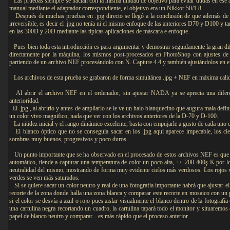
Las pruebas siempre se hacían con la misma unidad de objetivo para evitar dudas en ese 
manual mediante el adaptador correspondiente, el objetivo era un Nikkor 50/1.8
Después de muchas pruebas en .jpg directo se llegó a la conclusión de que además de pr
irreversible, es decir el .jpg no tenía ni el mismo enfoque de las anteriores D70 y D100 y 
en las 300D y 20D mediante las típicas aplicaciones de máscara e enfoque.
Pues bien toda esta introducción es para argumentar y demostrar seguidamente la gran dife
directamente por la máquina, los mismos post-procesados en PhotoShop con ajustes de 
partiendo de un archivo NEF procesándolo con N. Capture 4.4 y también ajustándolos en 
Los archivos de esta prueba se grabaron de forma simultánea .jpg + NEF en máxima cali
Al abrir el archivo NEF en el ordenador, sin ajustar NADA ya se aprecia una difere
anterioridad.
El .jpg , al abrirlo y antes de ampliarlo se le ve un halo blanquecino que augura mala defin
un color vivo magnifico, nada que ver con los archivos anteriores de la D-70 y D-100.
La nitidez inicial y el rango dinámico excelente, basta con empujarle a gusto de cada uno c
El blanco óptico que no se conseguía sacar en los .jpg aquí aparece impecable, los cielos
sombras muy buenos, progresivos y poco duros.
Un punto importante que se ha observado en el procesado de estos archivos NEF es que e
automático, tiende a capturar una temperatura de color un poco alta, +/- 200-400ş K por lo
neutralidad del mismo, mostrando de forma muy evidente cielos más verdosos. Los rojos v
verdes se ven más saturados.
Si se quiere sacar un color neutro y real de una fotografía importante habrá que ajustar el
recorte de la zona donde halla una zona blanca y comparar este recorte en mosaico con un 
si el color se desvía a azul o rojo pues aislar visualmente el blanco dentro de la fotograf
una cartulina negra recortando un cuadro, la cartulina tapará todo el monitor y situaremo
papel de blanco neutro y comparar... es más rápido que el proceso anterior.