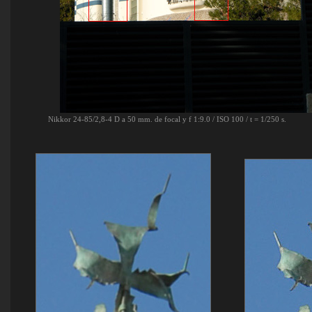
Nikkor 24-85/2,8-4 D a 50 mm. de focal y f 1:9.0 / ISO 100 / t = 1/250 s.