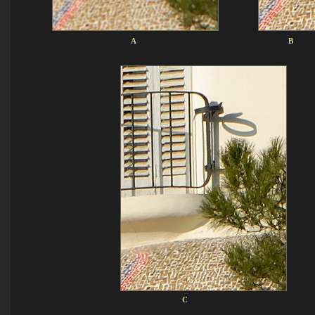
A B
C