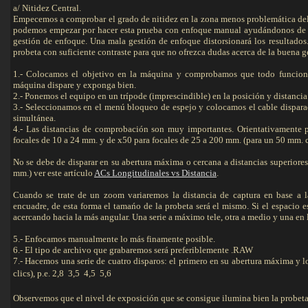
a/ Nitidez Central.
Empecemos a comprobar el grado de nitidez en la zona menos problemática del o
podemos empezar por hacer esta prueba con enfoque manual ayudándonos de vis
gestión de enfoque. Una mala gestión de enfoque distorsionará los resultado
probeta con suficiente contraste para que no ofrezca dudas acerca de la buena 
1.- Colocamos el objetivo en la máquina y comprobamos que todo funcione
máquina dispare y exponga bien.
2.- Ponemos el equipo en un trípode (imprescindible) en la posición y distancia
3.- Seleccionamos en el menú bloqueo de espejo y colocamos el cable dispara
simultánea.
4.- Las distancias de comprobación son muy importantes. Orientativamente 
focales de 10 a 24 mm. y de x50 para focales de 25 a 200 mm. (para un 50 mm. 
No se debe de disparar en su abertura máxima o cercana a distancias superiores 
mm.) ver este artículo
ACs Longitudinales vs Distancia
.
Cuando se trate de un zoom variaremos la distancia de captura en base a 
encuadre, de esta forma el tamańo de la probeta será el mismo. Si el espacio 
acercando hacia la más angular. Una serie a máximo tele, otra a medio y una en l
5.- Enfocamos manualmente lo más finamente posible.
6.- El tipo de archivo que grabaremos será preferiblemente .RAW
7.- Hacemos una serie de cuatro disparos: el primero en su abertura máxima y lo
clics), p.e. 2,8  3,5  4,5  5,6
Observemos que el nivel de exposición que se consigue ilumina bien la probeta