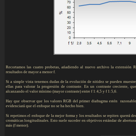
Recortamos las cuatro probetas, ańadiendo al nuevo archivo la extensión
resultados de mayor a menor f.
Si a simple vista tenemos dudas de la evolución de nitidez se pueden muestr
ellas para valorar la progresión de contraste. En un contraste creciente, qu
alcanzando el valor mínimo (mayor contraste) entre f 1:4,5 y f 1:5,6.
Hay que observar que los valores RGB del primer diafragma estén razonable
evidenciará que el enfoque no se ha hecho bien.
Si repetimos el enfoque de la mejor forma y los resultados se repiten querrá de
cromáticas longitudinales. Esto suele suceder en objetivos estándar de aberturas
más (f menor).