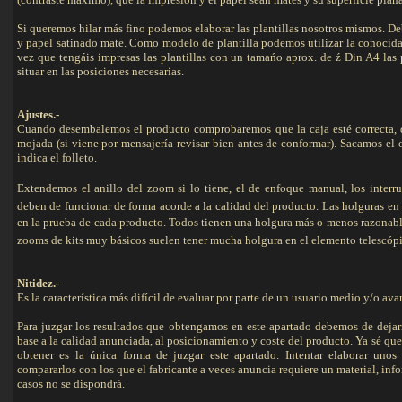
Si queremos hilar más fino podemos elaborar las plantillas nosotros mismos. D
y papel satinado mate. Como modelo de plantilla podemos utilizar la conoci
vez que tengáis impresas las plantillas con un tamańo aprox. de ź Din A4 las 
situar en las posiciones necesarias.
Ajustes.-
Cuando desembalemos el producto comprobaremos que la caja esté correcta, 
mojada (si viene por mensajería revisar bien antes de conformar). Sacamos el
indica el folleto.
Extendemos el anillo del zoom si lo tiene, el de enfoque manual, los interru
deben de funcionar de forma acorde a la calidad del producto. Las holguras en l
en la prueba de cada producto. Todos tienen una holgura más o menos razonable, 
zooms de kits muy básicos suelen tener mucha holgura en el elemento telescópi
Nitidez.-
Es la característica más difícil de evaluar por parte de un usuario medio y/o ava
Para juzgar los resultados que obtengamos en este apartado debemos de dejarn
base a la calidad anunciada, al posicionamiento y coste del producto. Ya sé q
obtener es la única forma de juzgar este apartado. Intentar elaborar unos
compararlos con los que el fabricante a veces anuncia requiere un material, inf
casos no se dispondrá.